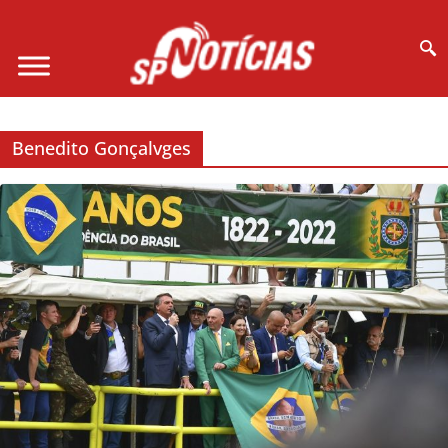
Site desenvolvido por Ligado na Net :
Benedito Gonçalvges