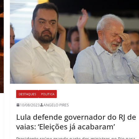
DESTAQUES
POLITICA
10/08/2023
ANGELO PIRES
Lula defende governador do RJ de
vaias: ‘Eleições já acabaram’
Presidente reúne grande parte dos ministros no Rio para