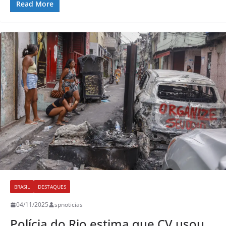
Read More
BRASIL
DESTAQUES
04/11/2025
spnoticias
Polícia do Rio estima que CV usou