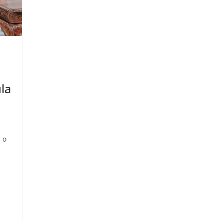
la
 o