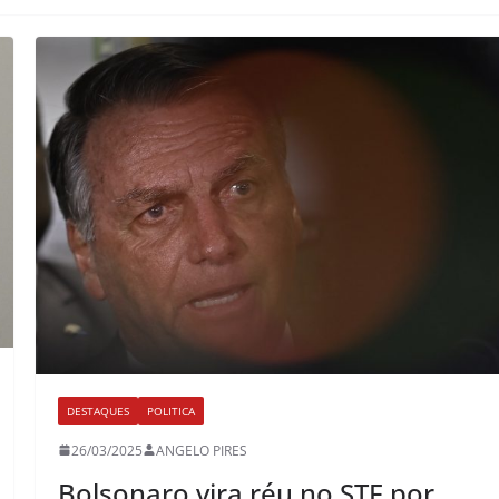
DESTAQUES
POLITICA
26/03/2025
ANGELO PIRES
Bolsonaro vira réu no STF por