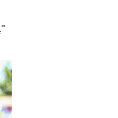
iram
o