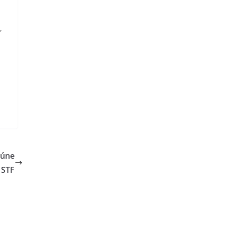
,
eúne
 STF