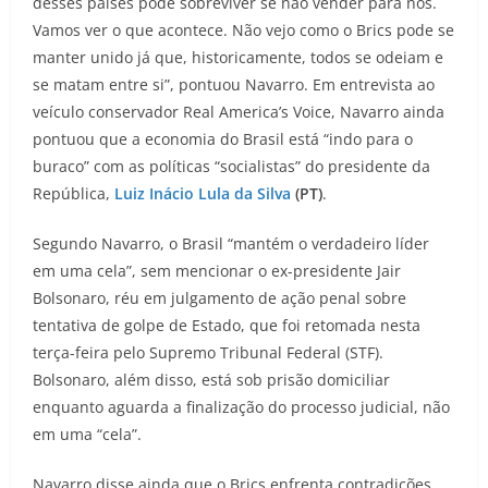
desses países pode sobreviver se não vender para nós.
Vamos ver o que acontece. Não vejo como o Brics pode se
manter unido já que, historicamente, todos se odeiam e
se matam entre si”, pontuou Navarro. Em entrevista ao
veículo conservador Real America’s Voice, Navarro ainda
pontuou que a economia do Brasil está “indo para o
buraco” com as políticas “socialistas” do presidente da
República,
Luiz Inácio Lula da Silva
(PT)
.
Segundo Navarro, o Brasil “mantém o verdadeiro líder
em uma cela”, sem mencionar o ex-presidente Jair
Bolsonaro, réu em julgamento de ação penal sobre
tentativa de golpe de Estado, que foi retomada nesta
terça-feira pelo Supremo Tribunal Federal (STF).
Bolsonaro, além disso, está sob prisão domiciliar
enquanto aguarda a finalização do processo judicial, não
em uma “cela”.
Navarro disse ainda que o Brics enfrenta contradições