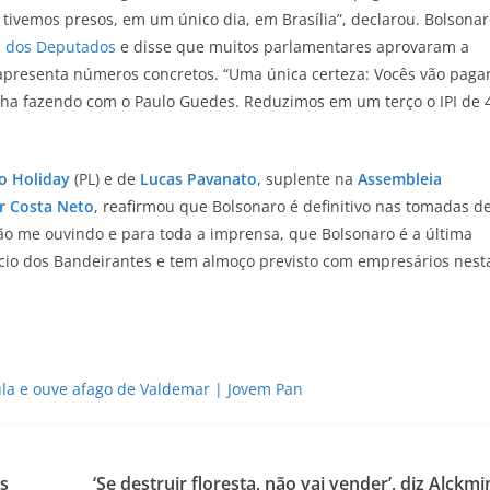
tivemos presos, em um único dia, em Brasília”, declarou. Bolsona
a dos Deputados
e disse que muitos parlamentares aprovaram a
 apresenta números concretos. “Uma única certeza: Vocês vão paga
vinha fazendo com o Paulo Guedes. Reduzimos em um terço o IPI de 
o Holiday
(PL) e de
Lucas Pavanato
, suplente na
Assembleia
r Costa Neto
, reafirmou que Bolsonaro é definitivo nas tomadas d
tão me ouvindo e para toda a imprensa, que Bolsonaro é a última
lácio dos Bandeirantes e tem almoço previsto com empresários nest
Lula e ouve afago de Valdemar | Jovem Pan
s
‘Se destruir floresta, não vai vender’, diz Alckmi