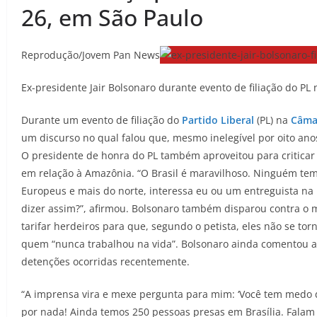
26, em São Paulo
Reprodução/Jovem Pan News
Ex-presidente Jair Bolsonaro durante evento de filiação do P
Durante um evento de filiação do
Partido Liberal
(PL) na
Câma
um discurso no qual falou que, mesmo inelegível por oito ano
O presidente de honra do PL também aproveitou para criticar
em relação à Amazônia. “O Brasil é maravilhoso. Ninguém tem
Europeus e mais do norte, interessa eu ou um entreguista na
dizer assim?”, afirmou. Bolsonaro também disparou contra o 
tarifar herdeiros para que, segundo o petista, eles não se t
quem “nunca trabalhou na vida”. Bolsonaro ainda comentou a 
detenções ocorridas recentemente.
“A imprensa vira e mexe pergunta para mim: ‘Você tem medo d
por nada! Ainda temos 250 pessoas presas em Brasília. Falam