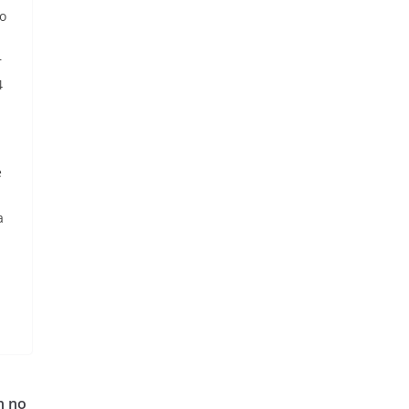
ro
r
4
e
a
n no