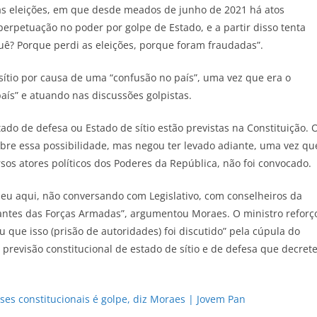
as eleições, em que desde meados de junho de 2021 há atos
perpetuação no poder por golpe de Estado, e a partir disso tenta
uê? Porque perdi as eleições, porque foram fraudadas”.
ítio por causa de uma “confusão no país”, uma vez que era o
ís” e atuando nas discussões golpistas.
do de defesa ou Estado de sítio estão previstas na Constituição. 
bre essa possibilidade, mas negou ter levado adiante, uma vez qu
sos atores políticos dos Poderes da República, não foi convocado.
u aqui, não conversando com Legislativo, com conselheiros da
ntes das Forças Armadas”, argumentou Moraes. O ministro reforç
 que isso (prisão de autoridades) foi discutido” pela cúpula do
 previsão constitucional de estado de sítio e de defesa que decret
eses constitucionais é golpe, diz Moraes | Jovem Pan