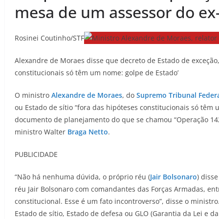
mesa de um assessor do ex-
Rosinei Coutinho/STF
Alexandre de Moraes disse que decreto de Estado de exceção, 
constitucionais só têm um nome: golpe de Estado’
O ministro
Alexandre de Moraes
, do
Supremo Tribunal Feder
ou Estado de sítio “fora das hipóteses constitucionais só tê
documento de planejamento do que se chamou “Operação 142” 
ministro Walter
Braga Netto
.
PUBLICIDADE
“Não há nenhuma dúvida, o próprio réu (
Jair Bolsonaro
) diss
réu Jair Bolsonaro com comandantes das Forças Armadas, entr
constitucional. Esse é um fato incontroverso”, disse o ministr
Estado de sítio, Estado de defesa ou GLO (Garantia da Lei e d