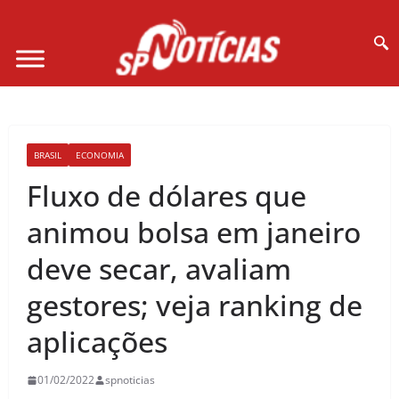
Site desenvolvido por Ligado na Net :
BRASIL
ECONOMIA
Fluxo de dólares que
animou bolsa em janeiro
deve secar, avaliam
gestores; veja ranking de
aplicações
01/02/2022
spnoticias