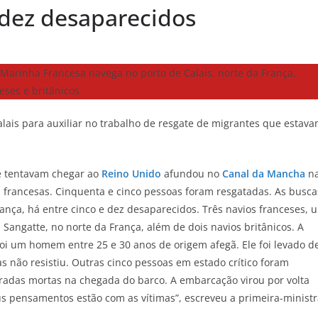
 dez desaparecidos
lais para auxiliar no trabalho de resgate de migrantes que estav
e tentavam chegar ao
Reino Unido
afundou no
Canal da Mancha
n
francesas. Cinquenta e cinco pessoas foram resgatadas. As busca
ança, há entre cinco e dez desaparecidos. Três navios franceses, 
Sangatte, no norte da França, além de dois navios britânicos. A
foi um homem entre 25 e 30 anos de origem afegã. Ele foi levado d
s não resistiu. Outras cinco pessoas em estado crítico foram
aradas mortas na chegada do barco. A embarcação virou por volta
eus pensamentos estão com as vítimas”, escreveu a primeira-minist