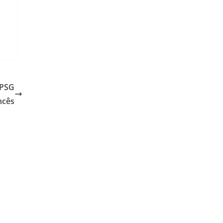
 PSG
ncês