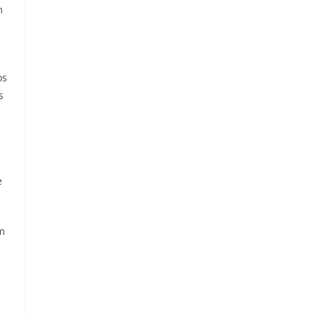
m
os
s
e
am