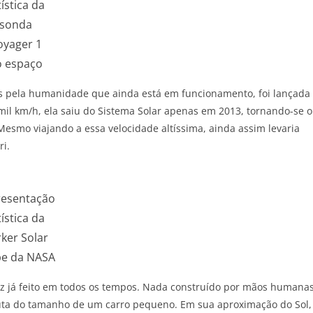
tística da
sonda
oyager 1
o espaço
os pela humanidade que ainda está em funcionamento, foi lançada
mil km/h, ela saiu do Sistema Solar apenas em 2013, tornando-se o
. Mesmo viajando a essa velocidade altíssima, ainda assim levaria
ri.
resentação
tística da
ker Solar
be da NASA
oz já feito em todos os tempos. Nada construído por mãos humana
uta do tamanho de um carro pequeno. Em sua aproximação do Sol,