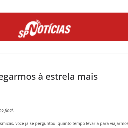
Site desenvolvido por Ligado na Net :
egarmos à estrela mais
no final.
icas, você já se perguntou: quanto tempo levaria para viajarmo