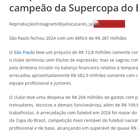
campeão da Supercopa do B
Reprodução/Instagram/@juliocasares_sp
São Paulo fechou 2024 com um déficit de R$ 287 milhões
O
São Paulo
teve um prejuízo de R$ 72,8 milhões somente com
o clube terminou sem títulos de expressão, mas se sagrou c
pela diretoria tricolor no balanço financeiro relativo à temp
arrecadou aproximadamente R$ 582,9 milhões somente com o f
equipe profissional e juniores.
O clube teve uma despesa de R$ 204 milhões de gastos com pess
treinadores, técnicos e demais funcionários), além de R$ 10
trabalhistas. A arrecadação com futebol em 2024 foi maior d
da Copa do Brasil, competição mais rentável do futebol nacio
profissional e de base, alcançando um superávit de quase R$