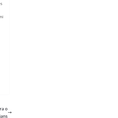
es
mi
ra o
ians