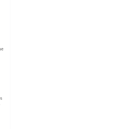
ue
s
os
r