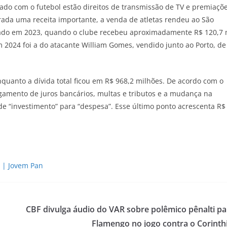
ado com o futebol estão direitos de transmissão de TV e premiaçõ
erada uma receita importante, a venda de atletas rendeu ao São
nçado em 2023, quando o clube recebeu aproximadamente R$ 120,7 
 2024 foi a do atacante William Gomes, vendido junto ao Porto, de
quanto a dívida total ficou em R$ 968,2 milhões. De acordo com o
agamento de juros bancários, multas e tributos e a mudança na
e “investimento” para “despesa”. Esse último ponto acrescenta R$
 | Jovem Pan
CBF divulga áudio do VAR sobre polêmico pênalti pa
Flamengo no jogo contra o Corinth