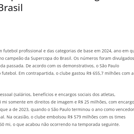
rasil
 futebol profissional e das categorias de base em 2024, ano em q
omo campeão da Supercopa do Brasil. Os números foram divulgado
orada passada. De acordo com os demonstrativos, o São Paulo
utebol. Em contrapartida, o clube gastou R$ 655,7 milhões com a
oal (salários, benefícios e encargos sociais dos atletas,
9,8 mi somente em direitos de imagem e R$ 25 milhões, com encarg
o que a de 2023, quando o São Paulo terminou o ano como vencedo
nal. Na ocasião, o clube embolsou R$ 579 milhões com os times
 60 mi, o que acabou não ocorrendo na temporada seguinte.