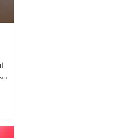
l
isco