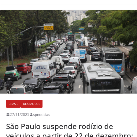
BRASIL
DESTAQUES
27/11/2025
spnoticias
São Paulo suspende rodízio de
veículos a partir de 22 de dezembro;