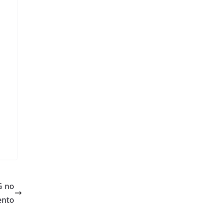
G no
ento