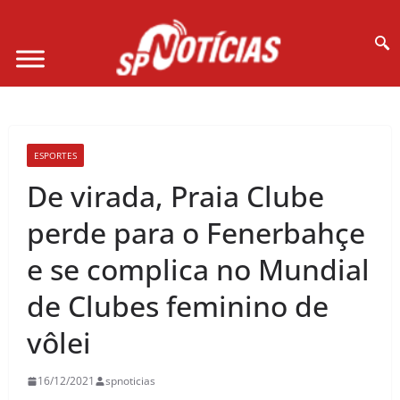
Site desenvolvido por Ligado na Net :
ESPORTES
De virada, Praia Clube
perde para o Fenerbahçe
e se complica no Mundial
de Clubes feminino de
vôlei
16/12/2021
spnoticias