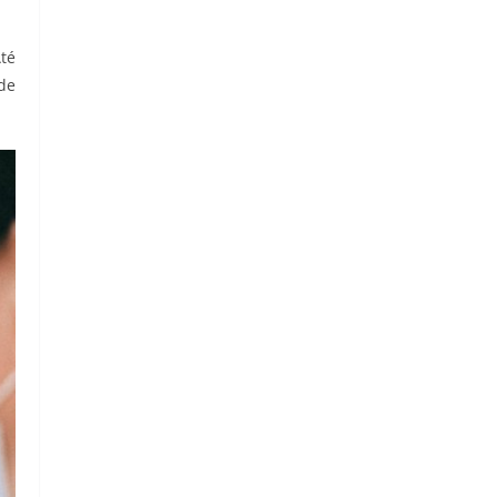
Até
 de