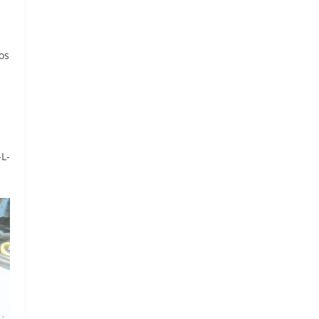
os
-L-