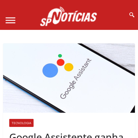
Site desenvolvido por Ligado na Net :
TECNOLOGIA
Google Assistente ganha