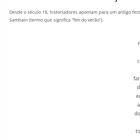
Desde o século 18, historiadores apontam para um antigo festi
Samhain (termo que significa “fim do verão”).
c
fa
d
e
a
do
t