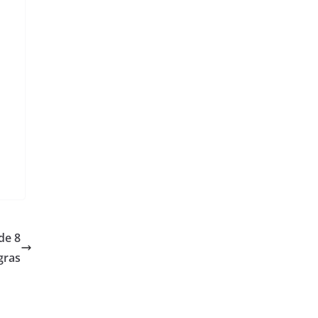
de 8
gras