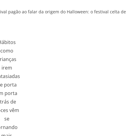
val pagão ao falar da origem do Halloween: o festival celta de
Hábitos
como
rianças
irem
ntasiadas
e porta
m porta
trás de
ces vêm
se
ornando
mais