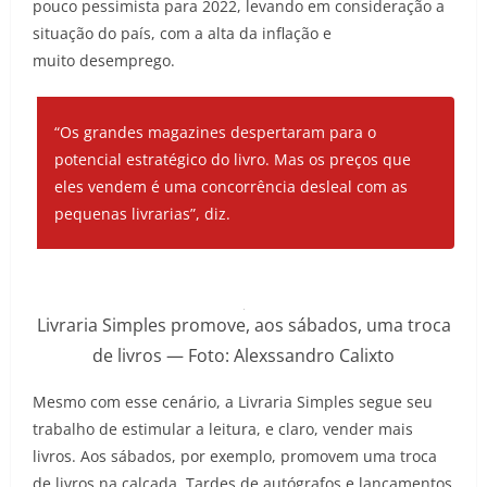
pouco pessimista para 2022, levando em consideração a
situação do país, com a alta da inflação e
muito desemprego.
“Os grandes magazines despertaram para o
potencial estratégico do livro. Mas os preços que
eles vendem é uma concorrência desleal com as
pequenas livrarias”, diz.
Livraria Simples promove, aos sábados, uma troca
de livros — Foto: Alexssandro Calixto
Mesmo com esse cenário, a Livraria Simples segue seu
trabalho de estimular a leitura, e claro, vender mais
livros. Aos sábados, por exemplo, promovem uma troca
de livros na calçada. Tardes de autógrafos e lançamentos