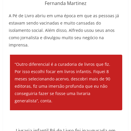
Fernanda Martinez
A Pé de Livro abriu em uma época em que as pessoas já
estavam sendo vacinadas e muito cansadas do
isolamento social. Além disso, Alfredo usou seus anos
como jornalista e divulgou muito seu negócio na
imprensa.
“Outro diferencial é a curadoria de livros que fiz.
Por isso escolhi focar em livros infantis. Fiquei 8
meses selecionando acervo, descobri mais de 90
editoras, fiz uma imersão profunda que eu não
conseguiria fazer se fosse uma livraria
generalista”, conta.
Livraria infantil Pé de Livro foi inaugurada em