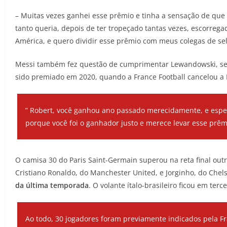
– Muitas vezes ganhei esse prêmio e tinha a sensação de que 
tanto queria, depois de ter tropeçado tantas vezes, escorre
América, e quero dividir esse prêmio com meus colegas de se
Messi também fez questão de cumprimentar Lewandowski, segu
sido premiado em 2020, quando a France Football cancelou a 
” Robert, você ganhou ano passado merecidamente, e esper
porque você foi o ganhador justo e merece levar esse prêm
O camisa 30 do Paris Saint-Germain superou na reta final ou
Cristiano Ronaldo, do Manchester United, e Jorginho, do Chel
da última temporada
. O volante ítalo-brasileiro ficou em te
Ao todo, 30 jogadores foram previamente indicados pela Fr