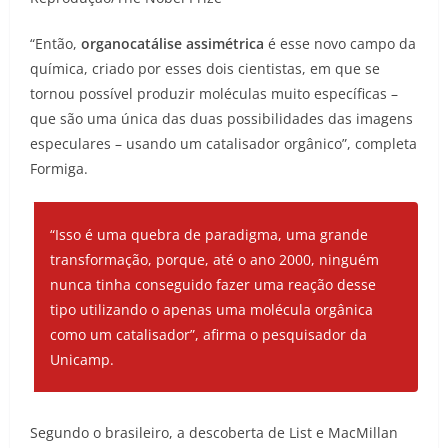
“Então,
organocatálise assimétrica
é esse novo campo da
química, criado por esses dois cientistas, em que se
tornou possível produzir moléculas muito específicas –
que são uma única das duas possibilidades das imagens
especulares – usando um catalisador orgânico”, completa
Formiga.
“Isso é uma quebra de paradigma, uma grande
transformação, porque, até o ano 2000, ninguém
nunca tinha conseguido fazer uma reação desse
tipo utilizando o apenas uma molécula orgânica
como um catalisador”, afirma o pesquisador da
Unicamp.
Segundo o brasileiro, a descoberta de List e MacMillan