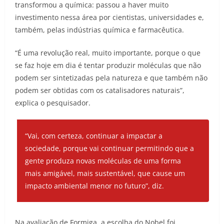
transformou a química: passou a haver muito
investimento nessa área por cientistas, universidades e,
também, pelas indústrias química e farmacêutica.
“É uma revolução real, muito importante, porque o que
se faz hoje em dia é tentar produzir moléculas que não
podem ser sintetizadas pela natureza e que também não
podem ser obtidas com os catalisadores naturais”,
explica o pesquisador.
“Vai, com certeza, continuar a impactar a
sociedade, porque vai continuar permitindo que a
gente produza novas moléculas de uma forma
mais amigável, mais sustentável, que cause um
impacto ambiental menor no futuro”, diz.
Na avaliação de Formiga, a escolha do Nobel foi