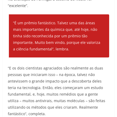
“excelente”.
“É um prêmio fantástico. Talvez uma das áreas
mais importantes da química que, até hoje, não
tinha sido reconhecida por um prêmio tão
importante. Muito bem vindo, porque ele valoriza
a ciência fundamental”, lembra.
“E os dois cientistas agraciados são realmente as duas
pessoas que iniciaram isso – na época, talvez não
antevissem o grande impacto que a descoberta deles
teria na tecnologia. Então, eles começaram um estudo
fundamental, e, hoje, muitos remédios que a gente
utiliza – muitos antivirais, muitas moléculas – são feitas
utilizando os métodos que eles criaram. Realmente
fantástico”, completa.