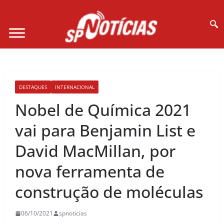
Site desenvolvido por Ligado na Net :
DESTAQUES
INTERNACIONAL
Nobel de Química 2021
vai para Benjamin List e
David MacMillan, por
nova ferramenta de
construção de moléculas
06/10/2021
spnoticias