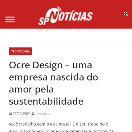
Site desenvolvido por Ligado na Net :
TECNOLOGIA
Ocre Design – uma
empresa nascida do
amor pela
sustentabilidade
27/12/2021
spnoticias
Você trabalha com o que gosta? E o seu trabalho é
inspirado por aquilo que você defende? A história da