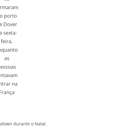
ormaram
o porto
e Dover
a sexta-
feira,
nquanto
as
pessoas
entavam
ntrar na
França
kdown durante o Natal.