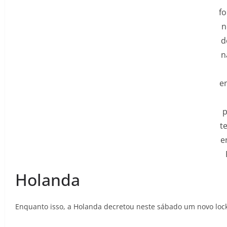
f
n
d
n
e
t
e
Holanda
Enquanto isso, a Holanda decretou neste sábado um novo loc