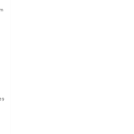
am
-19