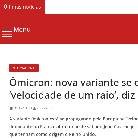
Últimas notícias
Menu
INTERNACIONAL
Ômicron: nova variante se 
‘velocidade de um raio’, di
18/12/2021
spnoticias
A
variante ômicron
está se propagando pela Europa na “veloc
dominante na França, afirmou neste sábado Jean Castex, prim
que tenham como origem o Reino Unido.