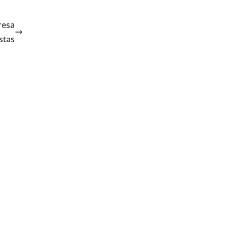
resa
stas