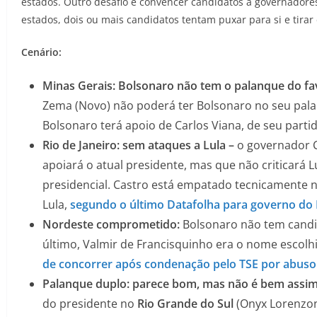
estados. Outro desafio é convencer candidatos a governadore
estados, dois ou mais candidatos tentam puxar para si e tirar
Cenário:
Minas Gerais: Bolsonaro não tem o palanque do fa
Zema (Novo) não poderá ter Bolsonaro no seu pala
Bolsonaro terá apoio de Carlos Viana, de seu parti
Rio de Janeiro: sem ataques a Lula –
o governador C
apoiará o atual presidente, mas que não criticará L
presidencial. Castro está empatado tecnicamente n
Lula,
segundo o último Datafolha para governo do 
Nordeste comprometido:
Bolsonaro não tem candi
último, Valmir de Francisquinho era o nome escolh
de concorrer após condenação pelo TSE por abus
Palanque duplo: parece bom, mas não é bem assi
do presidente no
Rio Grande do Sul
(Onyx Lorenzoni