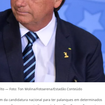
nalto — Foto: Ton Molina/Fotoarena/Estadão Conteúdo
am da candidatura nacional para ter palanques em determinados