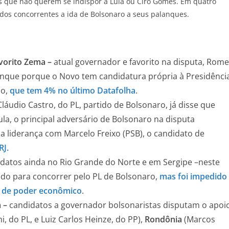
s que não querem se indispor a Lula ou Ciro Gomes. Em quatro
 dos concorrentes a ida de Bolsonaro a seus palanques.
vorito Zema –
atual governador e favorito na disputa, Rom
nque porque o Novo tem candidatura própria à Presidência
do,
que tem 4% no último Datafolha
.
láudio Castro, do PL, partido de Bolsonaro, já disse que
ula, o principal adversário de Bolsonaro na disputa
a liderança com Marcelo Freixo (PSB), o candidato de
RJ.
datos ainda no Rio Grande do Norte e em Sergipe –neste
ido para concorrer pelo PL de Bolsonaro,
mas foi impedido
o de poder econômico
.
m –
candidatos a governador bolsonaristas disputam o apoi
, do PL, e Luiz Carlos Heinze, do PP),
Rondônia
(Marcos