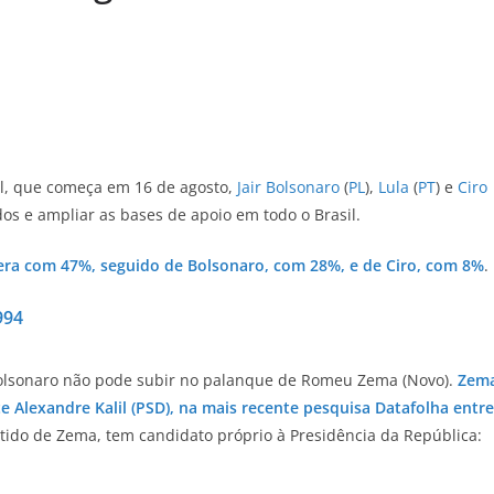
ral, que começa em 16 de agosto,
Jair Bolsonaro
(
PL
),
Lula
(
PT
) e
Ciro
os e ampliar as bases de apoio em todo o Brasil.
idera com 47%, seguido de Bolsonaro, com 28%, e de Ciro, com 8%
.
994
 Bolsonaro não pode subir no palanque de Romeu Zema (Novo).
Zem
e Alexandre Kalil (PSD), na mais recente pesquisa Datafolha entre
rtido de Zema, tem candidato próprio à Presidência da República: