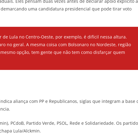
uais. Eles pensam duas vezes antes de declarar apoio explícito a
or demarcando uma candidatura presidencial que pode tirar voto
r de Lula no Centro-Oeste, por exemplo, é difícil nessa altura.
aro no geral. A mesma coisa com Bolsonaro no Nordeste, região
nha mesmo opção, tem gente que não tem como disfarçar quem
 indica aliança com PP e Republicanos, siglas que integram a base 
ência.
min), PCdoB, Partido Verde, PSOL, Rede e Solidariedade. Os partid
chapa Lula/Alckmin.