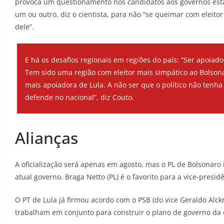
provoca um questionamento nos candidatos aos governos estad
um ou outro, diz o cientista, para não “se queimar com eleit
dele”.
E há os desafios regionais em regiões do país: “Ser apoiado
Tem sido uma região com eleitor mais simpático ao Bolson
mais apoiadora de Lula. A não ser que o político não te
defende no nacional”, diz Couto.
Alianças
A oficialização será apenas em agosto, mas o PL de Bolsonaro
atual governo. Braga Netto (PL) é o favorito para a vice-presid
O PT de Lula já firmou acordo com o PSB (do vice Geraldo Alck
trabalham em conjunto para construir o plano de governo da 