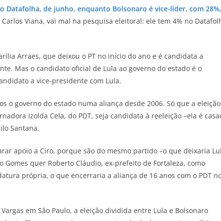
do Datafolha, de junho, enquanto Bolsonaro é vice-líder, com 28%
 Carlos Viana, vai mal na pesquisa eleitoral: ele tem 4% no Datafol
lia Arraes, que deixou o PT no início do ano e é candidata a
te. Mas o candidato oficial de Lula ao governo do estado é o
andidato a vice-presidente com Lula.
os o governo do estado numa aliança desde 2006. Só que a eleição
nadora Izolda Cela, do PDT, seja candidata à reeleição –ela é cas
ilo Santana.
larar apoio a Ciro, porque são do mesmo partido –o que deixaria Lu
ro Gomes quer Roberto Cláudio, ex-prefeito de Fortaleza, como
datura própria, o que encerraria a aliança de 16 anos com o PDT n
 Vargas em São Paulo, a eleição dividida entre Lula e Bolsonaro