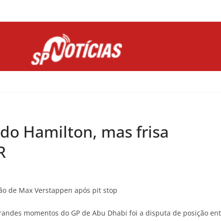
Site desenvolvido por Ligado na Net :
ado Hamilton, mas frisa
R
ão de Max Verstappen após pit stop
grandes momentos do GP de Abu Dhabi foi a disputa de posição ent