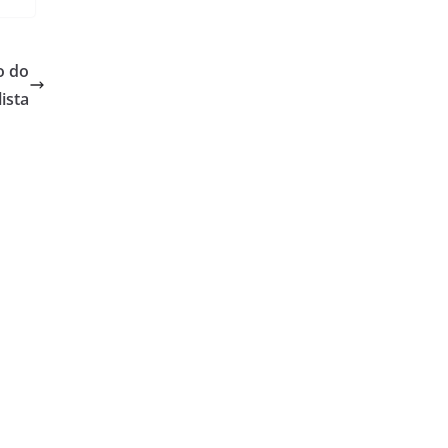
o do
lista